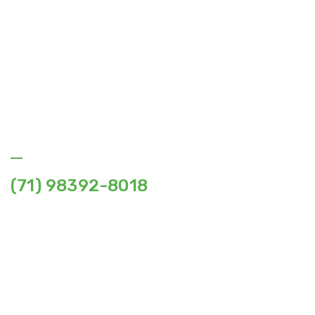
Consultoria e Assessoria Ambiental e Certificação
Socioambiental.
Fale Conosco
(71) 98392-8018
contato@ecolbio.com.br
Av. Tancredo Neves, 620, Sala 3305, Edf. Mundo Plaza,
Caminho das Árvores, Salvador, BA – CEP 41.820-020