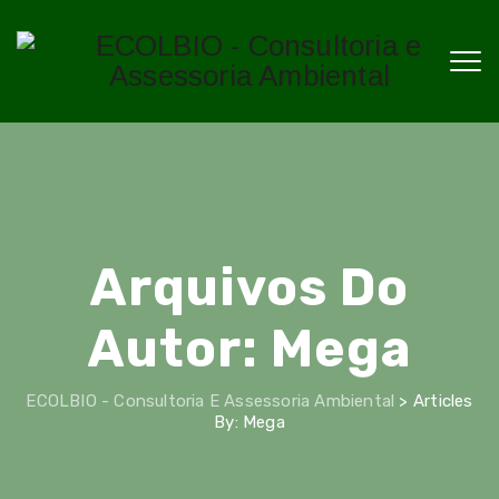
Arquivos Do
Autor:
Mega
ECOLBIO - Consultoria E Assessoria Ambiental
>
Articles
By: Mega