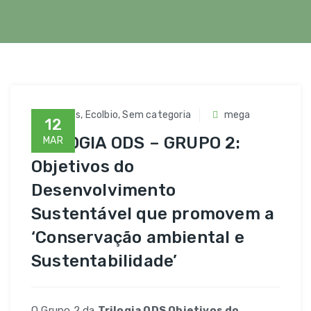
Artigos
,
Ecolbio
,
Sem categoria
mega
12
TRILOGIA ODS – GRUPO 2:
MAR
Objetivos do
Desenvolvimento
Sustentável que promovem a
‘Conservação ambiental e
Sustentabilidade’
O Grupo 2 da
Trilogia ODS Objetivos do